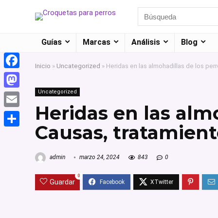
Guías
Marcas
Análisis
Blog
Inicio
»
Uncategorized
»
Heridas en las almohadillas de los per
Facebook
Uncategorized
Mastodon
Heridas en las almo
Email
Causas, tratamient
Compartir
admin
marzo 24, 2024
843
0
0
Guardar