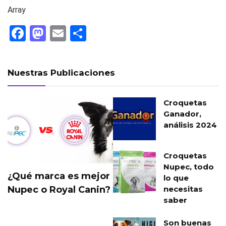
Array
F
M
E
C
a
a
m
o
ce
st
ail
m
Nuestras Publicaciones
b
o
p
o
d
ar
Croquetas
o
o
tir
Ganador,
análisis 2024
k
n
Croquetas
Nupec, todo
¿Qué marca es mejor
lo que
Nupec o Royal Canin?
necesitas
saber
Son buenas