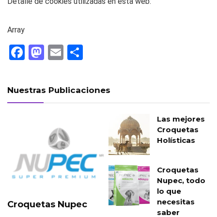
Detalle de cookies utilizadas en esta web:
Array
F
M
E
C
a
a
m
o
ce
st
ail
m
Nuestras Publicaciones
b
o
p
o
d
ar
Las mejores
o
o
tir
Croquetas
Holísticas
k
n
Croquetas
Nupec, todo
lo que
necesitas
Croquetas Nupec
saber