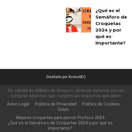
¿Qué es el
Semáforo de
Croquetas
2024 y por
qué es
importante?
Diseñado por XirosaSEO
En calidad de Afiliado de Amazon, obtengo ingresos por las
compras adscritas que cumplen los requisitos aplicables.
Aviso Legal
Política de Privacidad
Política de Cookies
Guías
Mejores croquetas para perros Profeco 2024
¿Qué es el Semáforo de Croquetas 2024 y por qué es
importante?