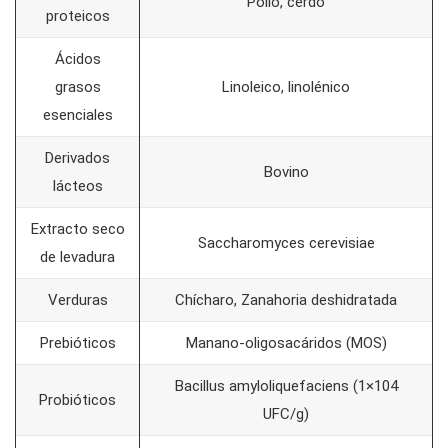
Pollo, cerdo
proteicos
Ácidos
grasos
Linoleico, linolénico
esenciales
Derivados
Bovino
lácteos
Extracto seco
Saccharomyces cerevisiae
de levadura
Verduras
Chícharo, Zanahoria deshidratada
Prebióticos
Manano-oligosacáridos (MOS)
Bacillus amyloliquefaciens (1×104
Probióticos
UFC/g)