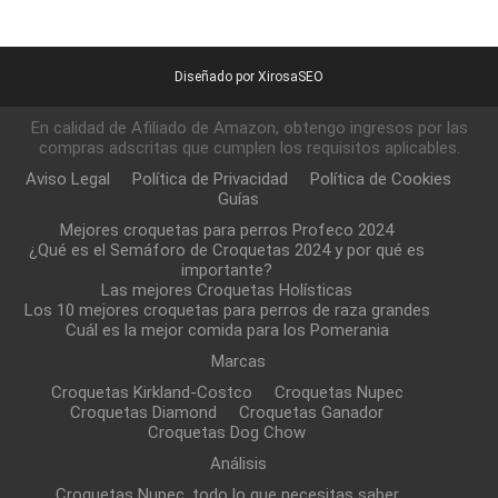
Diseñado por XirosaSEO
En calidad de Afiliado de Amazon, obtengo ingresos por las
compras adscritas que cumplen los requisitos aplicables.
Aviso Legal
Política de Privacidad
Política de Cookies
Guías
Mejores croquetas para perros Profeco 2024
¿Qué es el Semáforo de Croquetas 2024 y por qué es
importante?
Las mejores Croquetas Holísticas
Los 10 mejores croquetas para perros de raza grandes
Cuál es la mejor comida para los Pomerania
Marcas
Croquetas Kirkland-Costco
Croquetas Nupec
Croquetas Diamond
Croquetas Ganador
Croquetas Dog Chow
Análisis
Croquetas Nupec, todo lo que necesitas saber