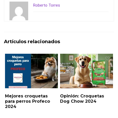
o
d
ar
Roberto Torres
o
o
tir
k
n
Artículos relacionados
Mejores croquetas
Opinión: Croquetas
para perros Profeco
Dog Chow 2024
2024