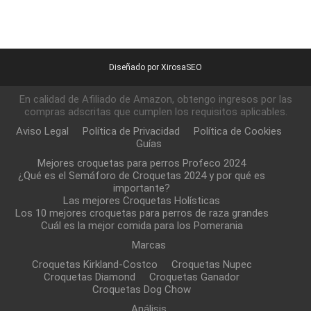
Diseñado por XirosaSEO
En calidad de Afiliado de Amazon, obtengo ingresos por las
compras adscritas que cumplen los requisitos aplicables.
Aviso Legal
Política de Privacidad
Política de Cookies
Guías
Mejores croquetas para perros Profeco 2024
¿Qué es el Semáforo de Croquetas 2024 y por qué es
importante?
Las mejores Croquetas Holísticas
Los 10 mejores croquetas para perros de raza grandes
Cuál es la mejor comida para los Pomerania
Marcas
Croquetas Kirkland-Costco
Croquetas Nupec
Croquetas Diamond
Croquetas Ganador
Croquetas Dog Chow
Análisis