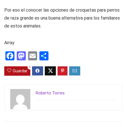
Por eso el conocer las opciones de croquetas para perros
de raza grande es una buena alternativa para los familiares
de estos animales.
Array
F
M
E
C
a
a
m
o
0
Guardar
ce
st
ail
m
b
o
p
o
d
ar
Roberto Torres
o
o
tir
k
n