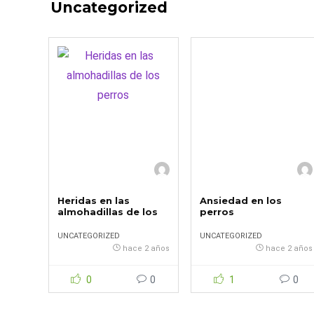
Uncategorized
Heridas en las
Ansiedad en los
almohadillas de los
perros
perros: Causas,
tratamiento y cómo
UNCATEGORIZED
UNCATEGORIZED
prevenirlas
hace 2 años
hace 2 años
0
0
1
0