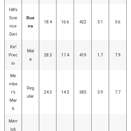
Hill’s
Scie
Bue
18.4
16.6
422
3.1
5.6
nce
na
Diet
Ke!
Mal
Prec
28.3
17.4
419
1.7
7.9
a
io
Me
mbe
Reg
r’s
24.3
14.5
385
3.9
7.7
ular
Mar
k
Merr
ick