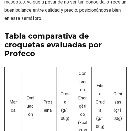
mascotas, ya que a pesar de no ser tan conocida, ofrece un
buen balance entre calidad y precio, posicionándose bien
en este semáforo.
Tabla comparativa de
croquetas evaluadas por
Profeco
Con
teni
Fibr
do
Gras
a
Ceni
Eval
Ener
Mar
Prot
a
Crud
zas
uaci
géti
ca
eína
(g/1
a
(g/1
ón
co
00g)
(g/1
00g)
(kcal
00g)
/100