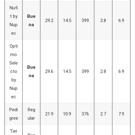
Nufi
t by
Bue
29.2
14.5
399
2.8
6.9
Nup
na
ec
Opti
mo
Sele
Bue
cto
29.6
14.5
399
2.8
6.9
na
by
Nup
ec
Pedi
Reg
21.9
10.9
376
2.7
7.9
gree
ular
Tier