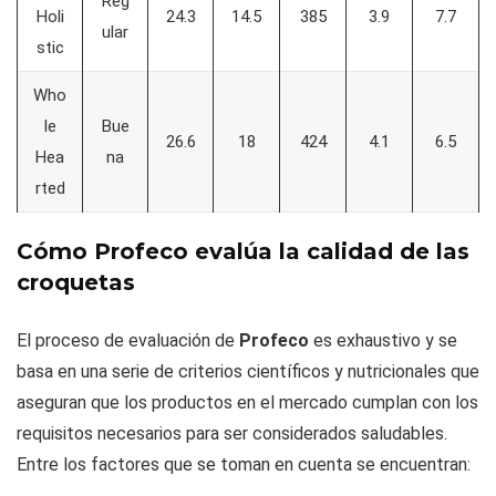
Reg
Holi
24.3
14.5
385
3.9
7.7
ular
stic
Who
le
Bue
26.6
18
424
4.1
6.5
Hea
na
rted
Cómo Profeco evalúa la calidad de las
croquetas
El proceso de evaluación de
Profeco
es exhaustivo y se
basa en una serie de criterios científicos y nutricionales que
aseguran que los productos en el mercado cumplan con los
requisitos necesarios para ser considerados saludables.
Entre los factores que se toman en cuenta se encuentran: