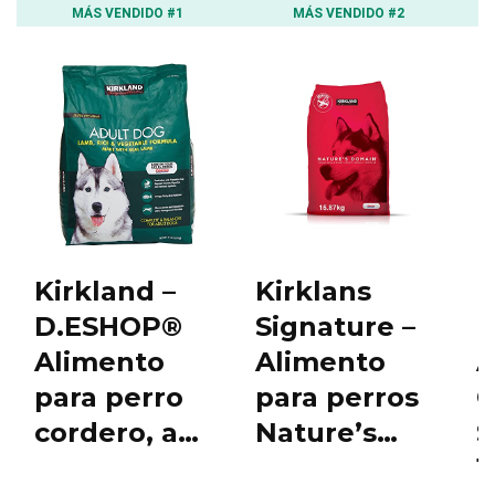
MÁS VENDIDO #1
MÁS VENDIDO #2
Kirkland –
Kirklans
K
D.ESHOP®
Signature –
M
Alimento
Alimento
A
para perro
para perros
C
cordero, a…
Nature’s…
S
1