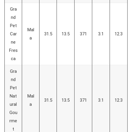
Gra
nd
Pet
Mal
Car
31.5
13.5
371
3.1
12.3
a
ne
Fres
ca
Gra
nd
Pet
Nat
Mal
31.5
13.5
371
3.1
12.3
ural
a
Gou
rme
t