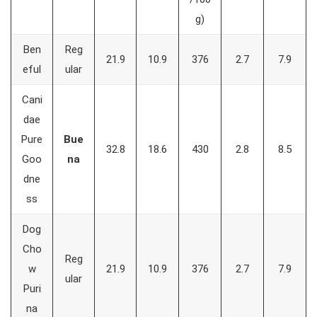
g)
Ben
Reg
21.9
10.9
376
2.7
7.9
eful
ular
Cani
dae
Pure
Bue
32.8
18.6
430
2.8
8.5
Goo
na
dne
ss
Dog
Cho
Reg
w
21.9
10.9
376
2.7
7.9
ular
Puri
na