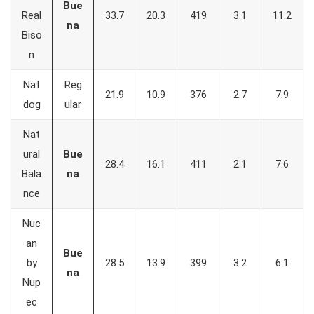
Bue
Real
33.7
20.3
419
3.1
11.2
na
Biso
n
Nat
Reg
21.9
10.9
376
2.7
7.9
dog
ular
Nat
ural
Bue
28.4
16.1
411
2.1
7.6
Bala
na
nce
Nuc
an
Bue
by
28.5
13.9
399
3.2
6.1
na
Nup
ec