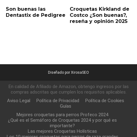
Son buenas las
Croquetas Kirkland de
Dentastix de Pedigree
Costco ¿Son buenas?,
reseña y opinión 2025
Diseñado por XirosaSEO
En calidad de Afiliado de Amazon, obtengo ingresos por las
compras adscritas que cumplen los requisitos aplicables.
Aviso Legal
Política de Privacidad
Política de Cookies
Guías
Mejores croquetas para perros Profeco 2024
¿Qué es el Semáforo de Croquetas 2024 y por qué es
importante?
Las mejores Croquetas Holísticas
Los 10 mejores croquetas para perros de raza grandes