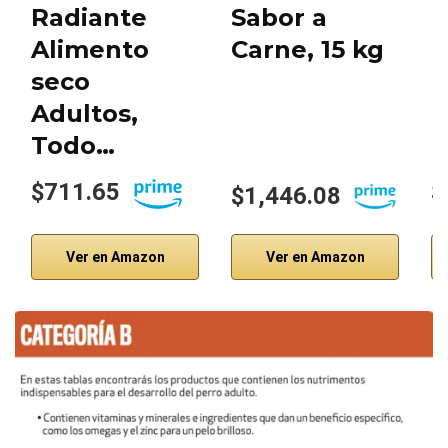
Radiante
Sabor a
Alimento
Carne, 15 kg
seco
Adultos,
Todo…
$711.65
$
$1,446.08
Ver en Amazon
Ver en Amazon