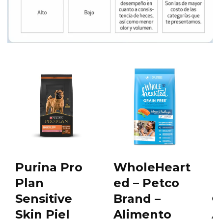
Purina Pro
WholeHeart
P
Plan
ed – Petco
P
Sensitive
Brand –
C
Skin Piel
Alimento
A