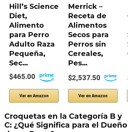
Hill’s Science
Merrick –
N
Diet,
Receta de
C
Alimento
Alimentos
P
para Perro
Secos para
S
Adulto Raza
Perros sin
S
Pequeña,
Cereales,
C
Sec…
Pes…
$465.00
$2,537.50
$
Ver en Amazon
Ver en Amazon
Croquetas en la Categoría B y
C: ¿Qué Significa para el Dueño