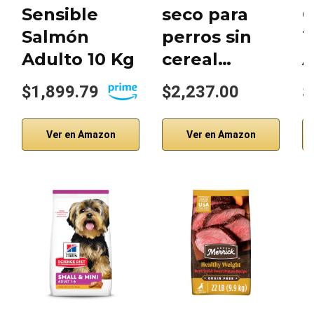
Sensible
seco para
O
Salmón
perros sin
T
Adulto 10 Kg
cereal…
A
$1,899.79
$2,237.00
$
Ver en Amazon
Ver en Amazon