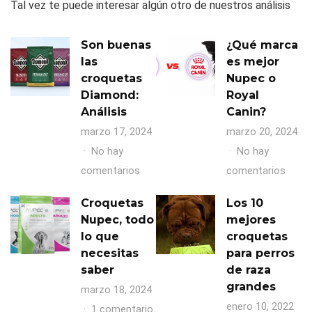
Tal vez te puede interesar algún otro de nuestros análisis
Son buenas
¿Qué marca
las
es mejor
croquetas
Nupec o
Diamond:
Royal
Análisis
Canin?
marzo 17, 2024
marzo 20, 2024
No hay
No hay
en
en
comentarios
comentarios
Son
¿Qué
Croquetas
Los 10
buenas
marc
Nupec, todo
mejores
las
es
lo que
croquetas
croquetas
mejor
necesitas
para perros
Diamond:
Nupe
saber
de raza
grandes
Análisis
o
marzo 18, 2024
enero 10, 2022
Royal
en
1 comentario