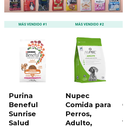
MÁS VENDIDO #1
MÁS VENDIDO #2
Purina
Nupec
P
Beneful
Comida para
C
Sunrise
Perros,
H
Salud
Adulto,
1