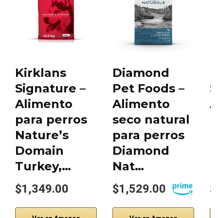
Kirklans
Diamond
P
Signature –
Pet Foods –
S
Alimento
Alimento
para perros
seco natural
M
Nature’s
para perros
Domain
Diamond
Turkey,…
Nat…
$1,349.00
$1,529.00
$